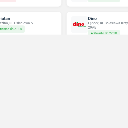
iatan
Dino
azino, ul. Osiedlowa 5
Lębork, ul. Bolesława Kr
29AB
twarte do 21:00
Otwarte do 22:30
ikatesy Centrum
Pepco
ce, ul. Wincentego Witosa 45
Lębork, ul. Zwycięstwa 7
twarte do 22:00
Zamknięte
Niedziele handlowe 2026
Sprawdź w które niedziele sklepy będą otwarte