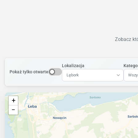
Zobacz któ
Lokalizacja
Katego
Pokaż tylko otwarte
Lębork
Wszys
+
−