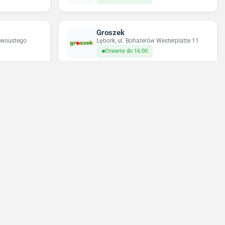
Groszek
zywoustego
Lębork, ul. Bohaterów Westerplatte 11
Otwarte do 16:00
Odido
Łebunia, ul. Pomorska 13
Otwarte do 21:00