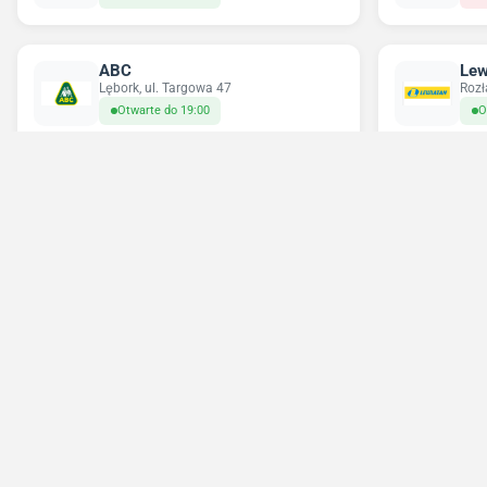
ABC
Lew
Lębork, ul. Targowa 47
Rozł
Otwarte do 19:00
O
Chorten
Del
Lębork, ul. Czołgistów 32
Cewi
Otwarte do 23:59
O