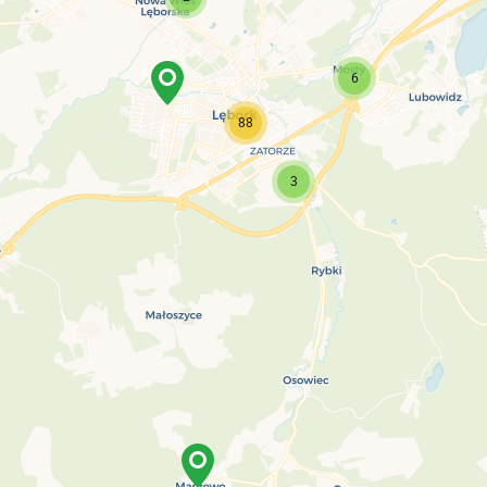
6
88
3