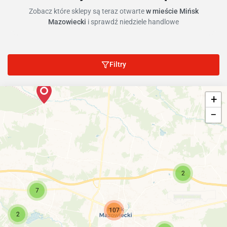
Zobacz które sklepy są teraz otwarte
w mieście Mińsk
Mazowiecki
i sprawdź niedziele handlowe
Filtry
+
−
2
7
107
2