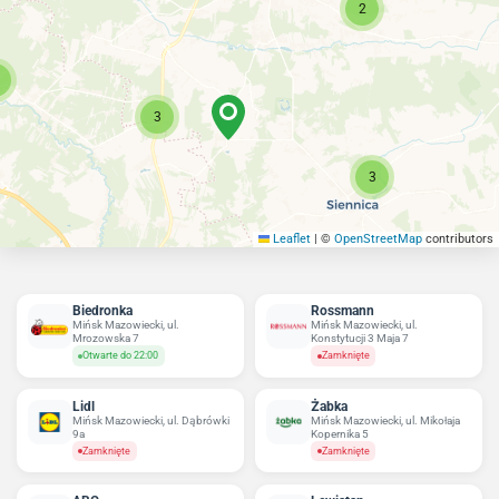
2
3
3
Leaflet
|
©
OpenStreetMap
contributors
Biedronka
Rossmann
Mińsk Mazowiecki, ul.
Mińsk Mazowiecki, ul.
Mrozowska 7
Konstytucji 3 Maja 7
Otwarte do 22:00
Zamknięte
Lidl
Żabka
Mińsk Mazowiecki, ul. Dąbrówki
Mińsk Mazowiecki, ul. Mikołaja
9a
Kopernika 5
Zamknięte
Zamknięte