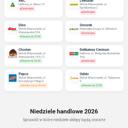
ABC
Lewiatan
Halinów, ul. Bema 15
Mińsk Mazowiecki, ul.
Spółdzielcza 2
Zamknięte
Zamknięte
Dino
Groszek
Mińsk Mazowiecki, ul.
Niedziałka Druga, ul. Mińska 6
Warszawska 55A
Zamknięte
Otwarte do 20:00
Chorten
Delikatesy Centrum
Mińsk Mazowiecki, ul.
Halinów, ul. Wielgolas Brzeziński
Warszawska 163\12
56a
Otwarte do 20:00
Zamknięte
Pepco
Odido
Mińsk Mazowiecki, ul.
Mińsk Mazowiecki, ul. Tartaczna
Konstytucji 3 Maja 3
9
Zamyka się za 36 min
Otwarte do 23:00
Niedziele handlowe 2026
Sprawdź w które niedziele sklepy będą otwarte