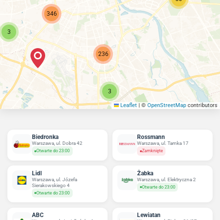
346
3
236
3
Leaflet
|
©
OpenStreetMap
contributors
Biedronka
Rossmann
Warszawa, ul. Dobra 42
Warszawa, ul. Tamka 17
Otwarte do 23:00
Zamknięte
Lidl
Żabka
Warszawa, ul. Józefa
Warszawa, ul. Elektryczna 2
Sierakowskiego 4
Otwarte do 23:00
Otwarte do 23:00
ABC
Lewiatan