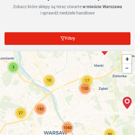
Zobacz które sklepy są teraz otwarte
w mieście Warszawa
i sprawdź niedziele handlowe
Filtry
+
−
3
10
17
130
182
27
1040
50