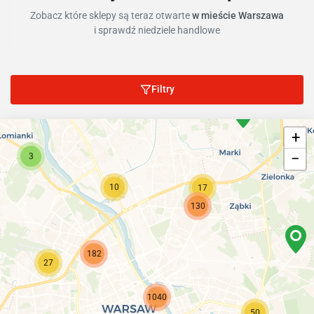
Zobacz które sklepy są teraz otwarte
w mieście Warszawa
i sprawdź niedziele handlowe
Filtry
+
−
3
10
17
130
182
27
1040
50