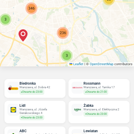
346
3
236
3
Leaflet
|
©
OpenStreetMap
contributors
Biedronka
Rossmann
Warszawa, ul. Dobra 42
Warszawa, ul. Tamka 17
Otwarte do 23:00
Otwarte do 21:00
Lidl
Żabka
Warszawa, ul. Józefa
Warszawa, ul. Elektryczna 2
Sierakowskiego 4
Otwarte do 23:00
Otwarte do 23:00
ABC
Lewiatan