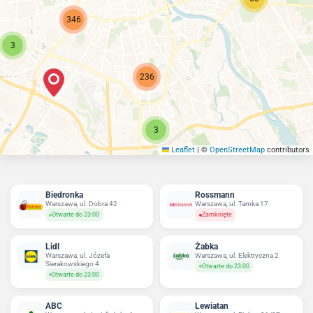
346
3
236
3
Leaflet
|
©
OpenStreetMap
contributors
Biedronka
Rossmann
Warszawa, ul. Dobra 42
Warszawa, ul. Tamka 17
Otwarte do 23:00
Zamknięte
Lidl
Żabka
Warszawa, ul. Józefa
Warszawa, ul. Elektryczna 2
Sierakowskiego 4
Otwarte do 23:00
Otwarte do 23:00
ABC
Lewiatan