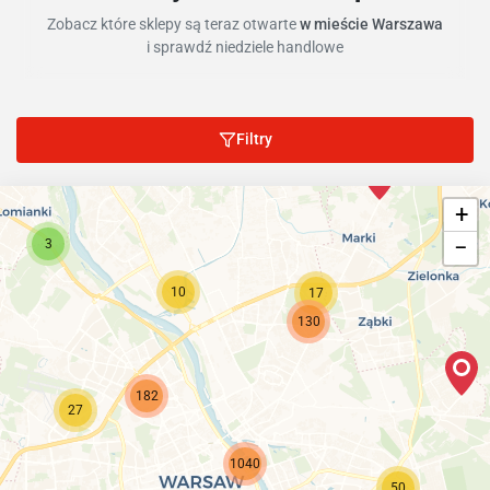
Zobacz które sklepy są teraz otwarte
w mieście Warszawa
i sprawdź niedziele handlowe
Filtry
+
−
3
10
17
130
182
27
1040
50