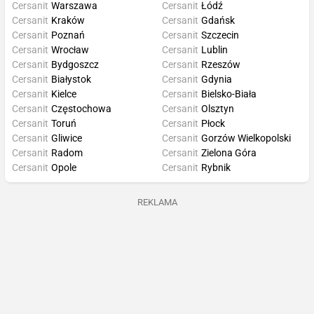
Cersanit
Warszawa
Cersanit
Łódź
Cersanit
Kraków
Cersanit
Gdańsk
Cersanit
Poznań
Cersanit
Szczecin
Cersanit
Wrocław
Cersanit
Lublin
Cersanit
Bydgoszcz
Cersanit
Rzeszów
Cersanit
Białystok
Cersanit
Gdynia
Cersanit
Kielce
Cersanit
Bielsko-Biała
Cersanit
Częstochowa
Cersanit
Olsztyn
Cersanit
Toruń
Cersanit
Płock
Cersanit
Gliwice
Cersanit
Gorzów Wielkopolski
Cersanit
Radom
Cersanit
Zielona Góra
Cersanit
Opole
Cersanit
Rybnik
REKLAMA