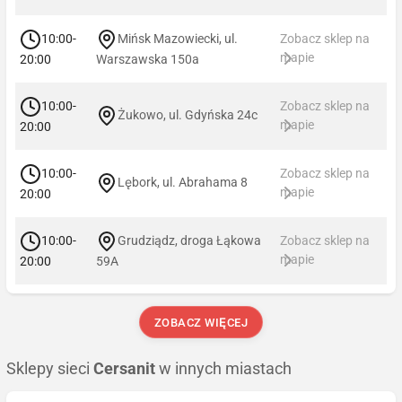
10:00-
Mińsk Mazowiecki, ul.
Zobacz sklep na
mapie
20:00
Warszawska 150a
10:00-
Zobacz sklep na
Żukowo, ul. Gdyńska 24c
mapie
20:00
10:00-
Zobacz sklep na
Lębork, ul. Abrahama 8
mapie
20:00
10:00-
Grudziądz, droga Łąkowa
Zobacz sklep na
mapie
20:00
59A
ZOBACZ WIĘCEJ
Sklepy sieci
Cersanit
w innych miastach