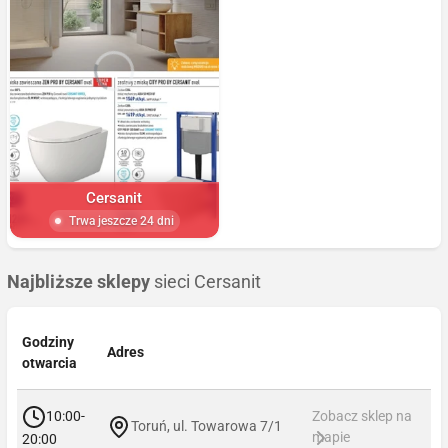
Cersanit
Trwa jeszcze 24 dni
Najbliższe sklepy
sieci Cersanit
Godziny
Adres
otwarcia
10:00-
Zobacz sklep na
Toruń, ul. Towarowa 7/1
mapie
20:00