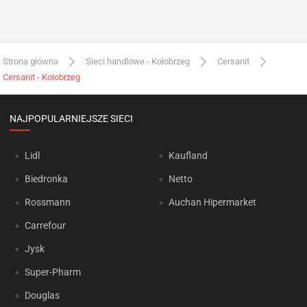
Strona główna
Sieci handlowe - Kołobrzeg
Cersanit
Cersanit - Kołobrzeg
NAJPOPULARNIEJSZE SIECI
Lidl
Kaufland
Biedronka
Netto
Rossmann
Auchan Hipermarket
Carrefour
Jysk
Super-Pharm
Douglas