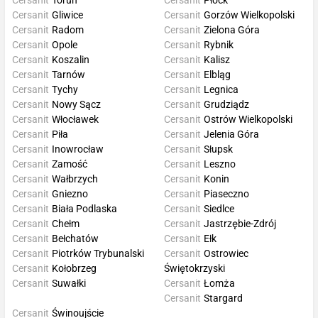
Cersanit
Toruń
Cersanit
Płock
Cersanit
Gliwice
Cersanit
Gorzów Wielkopolski
Cersanit
Radom
Cersanit
Zielona Góra
Cersanit
Opole
Cersanit
Rybnik
Cersanit
Koszalin
Cersanit
Kalisz
Cersanit
Tarnów
Cersanit
Elbląg
Cersanit
Tychy
Cersanit
Legnica
Cersanit
Nowy Sącz
Cersanit
Grudziądz
Cersanit
Włocławek
Cersanit
Ostrów Wielkopolski
Cersanit
Piła
Cersanit
Jelenia Góra
Cersanit
Inowrocław
Cersanit
Słupsk
Cersanit
Zamość
Cersanit
Leszno
Cersanit
Wałbrzych
Cersanit
Konin
Cersanit
Gniezno
Cersanit
Piaseczno
Cersanit
Biała Podlaska
Cersanit
Siedlce
Cersanit
Chełm
Cersanit
Jastrzębie-Zdrój
Cersanit
Bełchatów
Cersanit
Ełk
Cersanit
Piotrków Trybunalski
Cersanit
Ostrowiec
Cersanit
Kołobrzeg
Świętokrzyski
Cersanit
Suwałki
Cersanit
Łomża
Cersanit
Stargard
Cersanit
Świnoujście