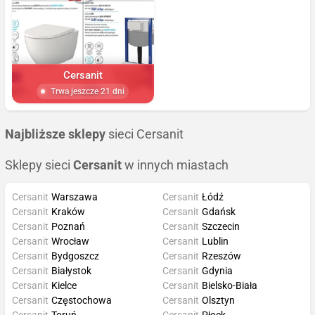
Cersanit
Trwa jeszcze 21 dni
Najbliższe sklepy
sieci Cersanit
Sklepy sieci
Cersanit
w innych miastach
Cersanit
Warszawa
Cersanit
Łódź
Cersanit
Kraków
Cersanit
Gdańsk
Cersanit
Poznań
Cersanit
Szczecin
Cersanit
Wrocław
Cersanit
Lublin
Cersanit
Bydgoszcz
Cersanit
Rzeszów
Cersanit
Białystok
Cersanit
Gdynia
Cersanit
Kielce
Cersanit
Bielsko-Biała
Cersanit
Częstochowa
Cersanit
Olsztyn