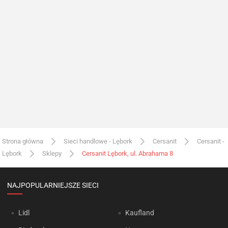
Strona główna
Sieci handlowe - Lębork
Cersanit
Cersanit -
Lębork
Sklepy
Cersanit Lębork, ul. Abrahama 8
NAJPOPULARNIEJSZE SIECI
Lidl
Kaufland