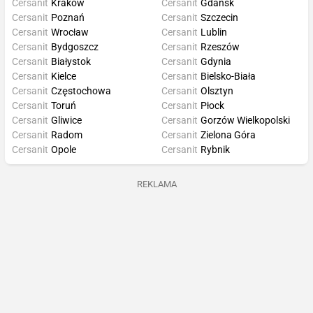
Cersanit
Kraków
Cersanit
Gdańsk
Cersanit
Poznań
Cersanit
Szczecin
Cersanit
Wrocław
Cersanit
Lublin
Cersanit
Bydgoszcz
Cersanit
Rzeszów
Cersanit
Białystok
Cersanit
Gdynia
Cersanit
Kielce
Cersanit
Bielsko-Biała
Cersanit
Częstochowa
Cersanit
Olsztyn
Cersanit
Toruń
Cersanit
Płock
Cersanit
Gliwice
Cersanit
Gorzów Wielkopolski
Cersanit
Radom
Cersanit
Zielona Góra
Cersanit
Opole
Cersanit
Rybnik
REKLAMA