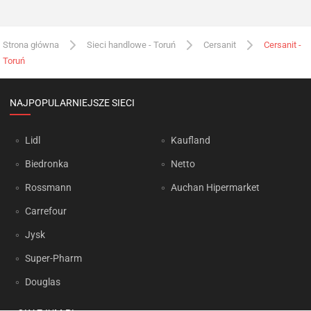
Strona główna
Sieci handlowe - Toruń
Cersanit
Cersanit -
Toruń
NAJPOPULARNIEJSZE SIECI
Lidl
Kaufland
Biedronka
Netto
Rossmann
Auchan Hipermarket
Carrefour
Jysk
Super-Pharm
Douglas