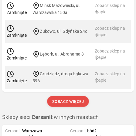
Mińsk Mazowiecki, ul.
Zobacz sklep na
mapie
Zamknięte
Warszawska 150a
Zobacz sklep na
Żukowo, ul. Gdyńska 24c
mapie
Zamknięte
Zobacz sklep na
Lębork, ul. Abrahama 8
mapie
Zamknięte
Grudziądz, droga Łąkowa
Zobacz sklep na
mapie
Zamknięte
59A
ZOBACZ WIĘCEJ
Sklepy sieci
Cersanit
w innych miastach
Cersanit
Warszawa
Cersanit
Łódź