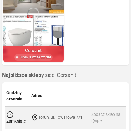
Cersanit
Trwa jeszcze 22 dni
Najbliższe sklepy
sieci Cersanit
Godziny
Adres
otwarcia
Zobacz sklep na
Toruń, ul. Towarowa 7/1
mapie
Zamknięte