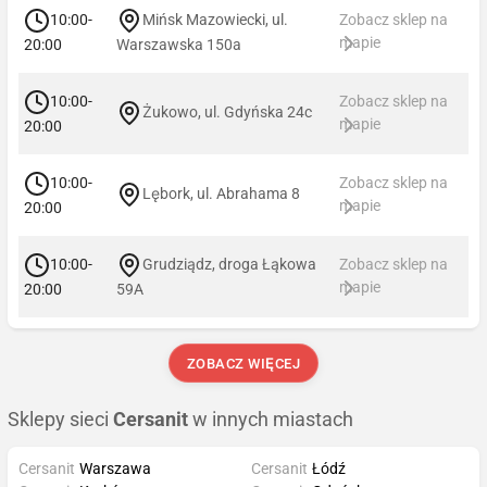
10:00-
Mińsk Mazowiecki, ul.
Zobacz sklep na
mapie
20:00
Warszawska 150a
10:00-
Zobacz sklep na
Żukowo, ul. Gdyńska 24c
mapie
20:00
10:00-
Zobacz sklep na
Lębork, ul. Abrahama 8
mapie
20:00
10:00-
Grudziądz, droga Łąkowa
Zobacz sklep na
mapie
20:00
59A
ZOBACZ WIĘCEJ
Sklepy sieci
Cersanit
w innych miastach
Cersanit
Warszawa
Cersanit
Łódź