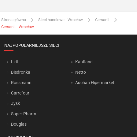
Strona główna
Sieci handlowe - Wrocław
Cersanit
Cersanit - Wrocław
NAJPOPULARNIEJSZE SIECI
Lidl
Kaufland
Biedronka
Netto
Rossmann
Auchan Hipermarket
Carrefour
Jysk
Super-Pharm
Douglas