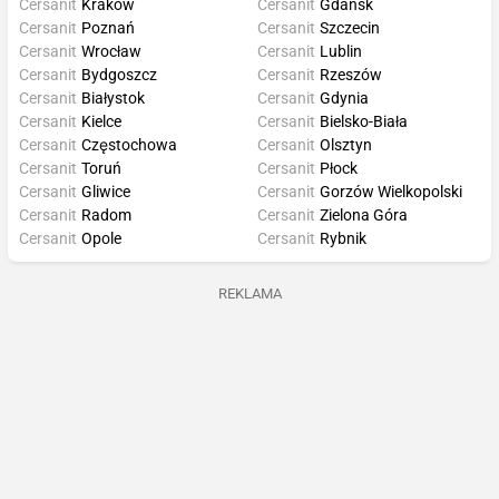
Cersanit
Kraków
Cersanit
Gdańsk
Cersanit
Poznań
Cersanit
Szczecin
Cersanit
Wrocław
Cersanit
Lublin
Cersanit
Bydgoszcz
Cersanit
Rzeszów
Cersanit
Białystok
Cersanit
Gdynia
Cersanit
Kielce
Cersanit
Bielsko-Biała
Cersanit
Częstochowa
Cersanit
Olsztyn
Cersanit
Toruń
Cersanit
Płock
Cersanit
Gliwice
Cersanit
Gorzów Wielkopolski
Cersanit
Radom
Cersanit
Zielona Góra
Cersanit
Opole
Cersanit
Rybnik
REKLAMA