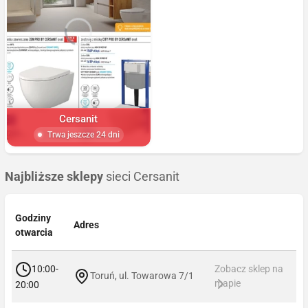
Cersanit
Trwa jeszcze 24 dni
Najbliższe sklepy
sieci Cersanit
Godziny
Adres
otwarcia
10:00-
Zobacz sklep na
Toruń, ul. Towarowa 7/1
mapie
20:00