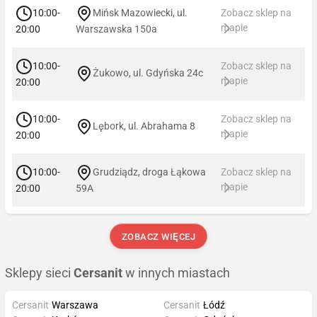
10:00-
Mińsk Mazowiecki, ul.
Zobacz sklep na
mapie
20:00
Warszawska 150a
10:00-
Zobacz sklep na
Żukowo, ul. Gdyńska 24c
mapie
20:00
10:00-
Zobacz sklep na
Lębork, ul. Abrahama 8
mapie
20:00
10:00-
Grudziądz, droga Łąkowa
Zobacz sklep na
mapie
20:00
59A
ZOBACZ WIĘCEJ
Sklepy sieci
Cersanit
w innych miastach
Cersanit
Warszawa
Cersanit
Łódź