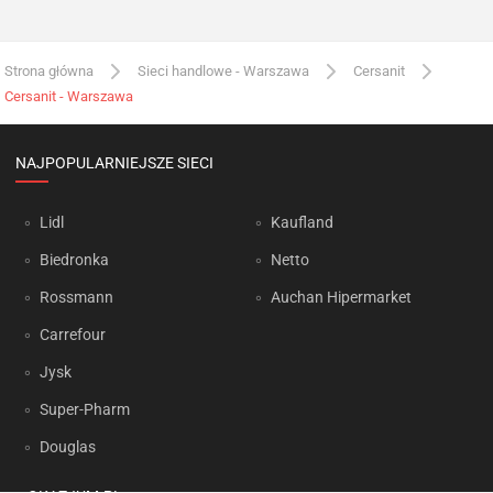
Strona główna
Sieci handlowe - Warszawa
Cersanit
Cersanit - Warszawa
NAJPOPULARNIEJSZE SIECI
Lidl
Kaufland
Biedronka
Netto
Rossmann
Auchan Hipermarket
Carrefour
Jysk
Super-Pharm
Douglas