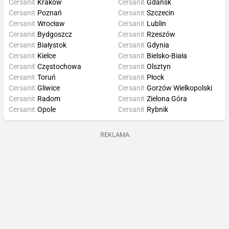
Cersanit
Kraków
Cersanit
Gdańsk
Cersanit
Poznań
Cersanit
Szczecin
Cersanit
Wrocław
Cersanit
Lublin
Cersanit
Bydgoszcz
Cersanit
Rzeszów
Cersanit
Białystok
Cersanit
Gdynia
Cersanit
Kielce
Cersanit
Bielsko-Biała
Cersanit
Częstochowa
Cersanit
Olsztyn
Cersanit
Toruń
Cersanit
Płock
Cersanit
Gliwice
Cersanit
Gorzów Wielkopolski
Cersanit
Radom
Cersanit
Zielona Góra
Cersanit
Opole
Cersanit
Rybnik
REKLAMA