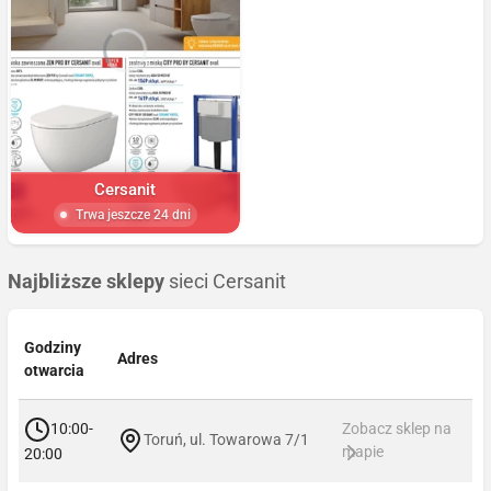
Cersanit
Trwa jeszcze 24 dni
Najbliższe sklepy
sieci Cersanit
Godziny
Adres
otwarcia
10:00-
Zobacz sklep na
Toruń, ul. Towarowa 7/1
mapie
20:00