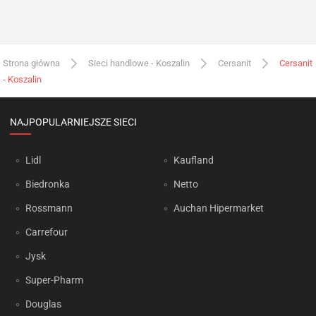
Strona główna
Sieci handlowe - Koszalin
Cersanit
Cersanit
- Koszalin
NAJPOPULARNIEJSZE SIECI
Lidl
Kaufland
Biedronka
Netto
Rossmann
Auchan Hipermarket
Carrefour
Jysk
Super-Pharm
Douglas