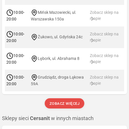
10:00-
Mińsk Mazowiecki, ul.
Zobacz sklep na
mapie
20:00
Warszawska 150a
10:00-
Zobacz sklep na
Żukowo, ul. Gdyńska 24c
mapie
20:00
10:00-
Zobacz sklep na
Lębork, ul. Abrahama 8
mapie
20:00
10:00-
Grudziądz, droga Łąkowa
Zobacz sklep na
mapie
20:00
59A
ZOBACZ WIĘCEJ
Sklepy sieci
Cersanit
w innych miastach