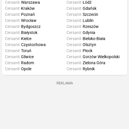
Cersanit
Warszawa
Cersanit
Łódź
Cersanit
Kraków
Cersanit
Gdańsk
Cersanit
Poznań
Cersanit
Szczecin
Cersanit
Wrocław
Cersanit
Lublin
Cersanit
Bydgoszcz
Cersanit
Rzeszów
Cersanit
Białystok
Cersanit
Gdynia
Cersanit
Kielce
Cersanit
Bielsko-Biała
Cersanit
Częstochowa
Cersanit
Olsztyn
Cersanit
Toruń
Cersanit
Płock
Cersanit
Gliwice
Cersanit
Gorzów Wielkopolski
Cersanit
Radom
Cersanit
Zielona Góra
Cersanit
Opole
Cersanit
Rybnik
REKLAMA