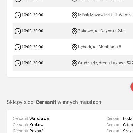
10:00-20:00
Mińsk Mazowiecki, ul. Warsz
10:00-20:00
Żukowo, ul. Gdyńska 24c
10:00-20:00
Lębork, ul. Abrahama 8
10:00-20:00
Grudziądz, droga Łąkowa 59
Sklepy sieci
Cersanit
w innych miastach
Cersanit
Warszawa
Cersanit
Łódź
Cersanit
Kraków
Cersanit
Gdań
Cersanit
Poznań
Cersanit
Szcze