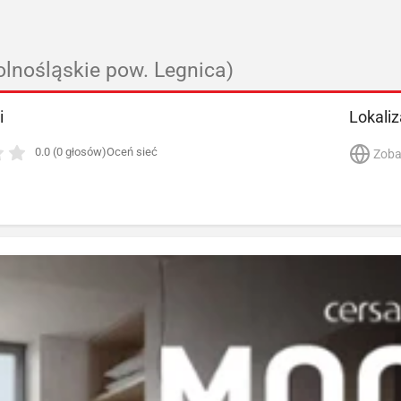
olnośląskie pow. Legnica)
i
Lokaliz
0.0 (0 głosów)
Oceń sieć
Zoba