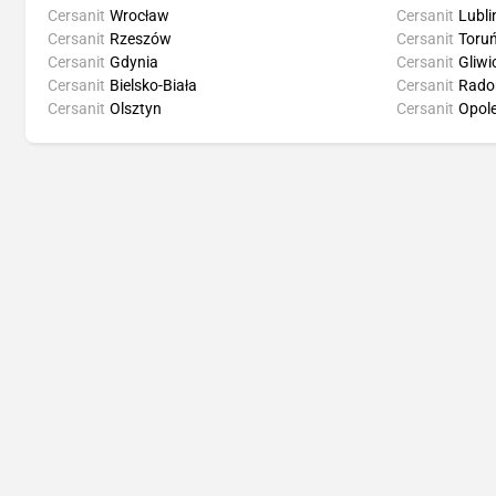
Cersanit
Wrocław
Cersanit
Lubli
Cersanit
Rzeszów
Cersanit
Toru
Cersanit
Gdynia
Cersanit
Gliwi
Cersanit
Bielsko-Biała
Cersanit
Rad
Cersanit
Olsztyn
Cersanit
Opol