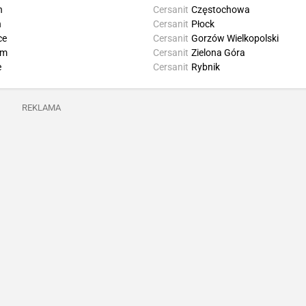
n
Cersanit
Częstochowa
ń
Cersanit
Płock
ce
Cersanit
Gorzów Wielkopolski
om
Cersanit
Zielona Góra
e
Cersanit
Rybnik
REKLAMA