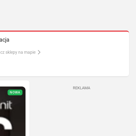
acja
cz sklepy na mapie
REKLAMA
NOWA