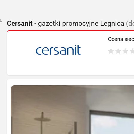
A
Cersanit
- gazetki promocyjne Legnica
(d
Ocena siec