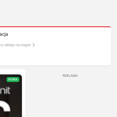
acja
cz sklepy na mapie
REKLAMA
NOWA