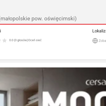
(małopolskie pow. oświęcimski)
i
Lokaliz
0.0 (0 głosów)
Oceń sieć
Zoba