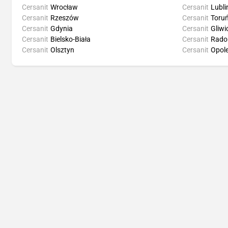
Cersanit
Wrocław
Cersanit
Lubli
Cersanit
Rzeszów
Cersanit
Toru
Cersanit
Gdynia
Cersanit
Gliwi
Cersanit
Bielsko-Biała
Cersanit
Rad
Cersanit
Olsztyn
Cersanit
Opol