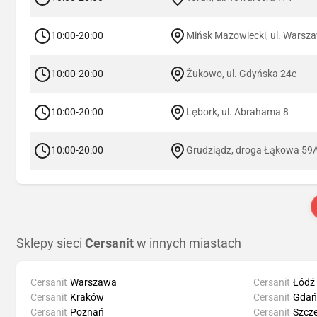
10:00-20:00
Mińsk Mazowiecki, ul. Warsz
10:00-20:00
Żukowo, ul. Gdyńska 24c
10:00-20:00
Lębork, ul. Abrahama 8
10:00-20:00
Grudziądz, droga Łąkowa 59
Sklepy sieci
Cersanit
w innych miastach
Cersanit
Warszawa
Cersanit
Łódź
Cersanit
Kraków
Cersanit
Gdań
Cersanit
Poznań
Cersanit
Szcze