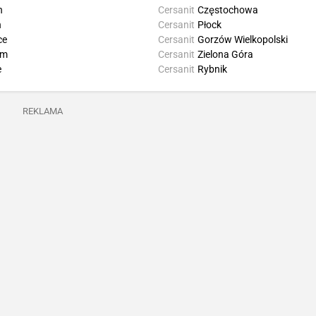
n
Cersanit
Częstochowa
ń
Cersanit
Płock
ce
Cersanit
Gorzów Wielkopolski
om
Cersanit
Zielona Góra
e
Cersanit
Rybnik
REKLAMA