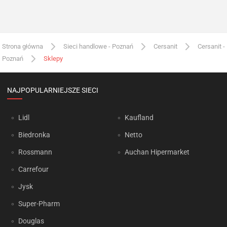
Strona główna
Sieci handlowe - Poznań
Cersanit
Cersanit -
Poznań
Sklepy
NAJPOPULARNIEJSZE SIECI
Lidl
Kaufland
Biedronka
Netto
Rossmann
Auchan Hipermarket
Carrefour
Jysk
Super-Pharm
Douglas