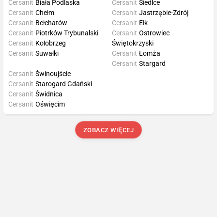
Cersanit
Biała Podlaska
Cersanit
Siedlce
Cersanit
Chełm
Cersanit
Jastrzębie-Zdrój
Cersanit
Bełchatów
Cersanit
Ełk
Cersanit
Piotrków Trybunalski
Cersanit
Ostrowiec
Cersanit
Kołobrzeg
Świętokrzyski
Cersanit
Suwałki
Cersanit
Łomża
Cersanit
Stargard
Cersanit
Świnoujście
Cersanit
Starogard Gdański
Cersanit
Świdnica
Cersanit
Oświęcim
ZOBACZ WIĘCEJ