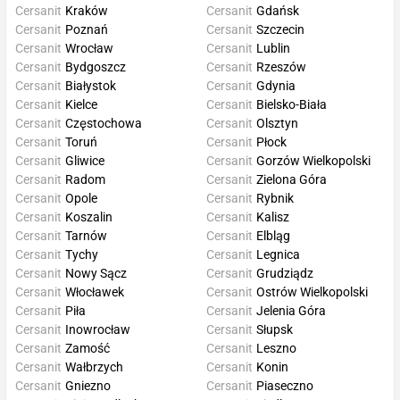
Cersanit
Kraków
Cersanit
Gdańsk
Cersanit
Poznań
Cersanit
Szczecin
Cersanit
Wrocław
Cersanit
Lublin
Cersanit
Bydgoszcz
Cersanit
Rzeszów
Cersanit
Białystok
Cersanit
Gdynia
Cersanit
Kielce
Cersanit
Bielsko-Biała
Cersanit
Częstochowa
Cersanit
Olsztyn
Cersanit
Toruń
Cersanit
Płock
Cersanit
Gliwice
Cersanit
Gorzów Wielkopolski
Cersanit
Radom
Cersanit
Zielona Góra
Cersanit
Opole
Cersanit
Rybnik
Cersanit
Koszalin
Cersanit
Kalisz
Cersanit
Tarnów
Cersanit
Elbląg
Cersanit
Tychy
Cersanit
Legnica
Cersanit
Nowy Sącz
Cersanit
Grudziądz
Cersanit
Włocławek
Cersanit
Ostrów Wielkopolski
Cersanit
Piła
Cersanit
Jelenia Góra
Cersanit
Inowrocław
Cersanit
Słupsk
Cersanit
Zamość
Cersanit
Leszno
Cersanit
Wałbrzych
Cersanit
Konin
Cersanit
Gniezno
Cersanit
Piaseczno