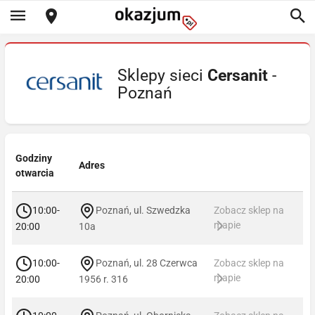
Sklepy sieci
Cersanit
-
Poznań
Godziny
Adres
otwarcia
10:00-
Poznań, ul. Szwedzka
Zobacz sklep na
mapie
20:00
10a
10:00-
Poznań, ul. 28 Czerwca
Zobacz sklep na
mapie
20:00
1956 r. 316