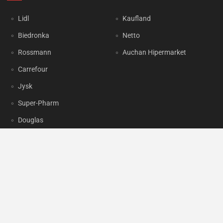
Lidl
Kaufland
Biedronka
Netto
Rossmann
Auchan Hipermarket
Carrefour
Jysk
Super-Pharm
Douglas
OKAZJUM.PL
Kontakt
Reklama
Prywatność
Korzystanie z portalu oznacza akceptację
Regulaminu
oraz
Polityki
prywatności
.
Ustawienia preferencji
.
Copyright by
INTERIA.PL
1999-2026. Wszystkie prawa zastrzeżone.