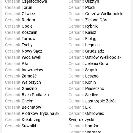
Cersanit
Częstochowa
Cersanit
Olsztyn
Cersanit
Toruń
Cersanit
Płock
Cersanit
Gliwice
Cersanit
Gorzów Wielkopolski
Cersanit
Radom
Cersanit
Zielona Góra
Cersanit
Opole
Cersanit
Rybnik
Cersanit
Koszalin
Cersanit
Kalisz
Cersanit
Tarnów
Cersanit
Elbląg
Cersanit
Tychy
Cersanit
Legnica
Cersanit
Nowy Sącz
Cersanit
Grudziądz
Cersanit
Włocławek
Cersanit
Ostrów Wielkopolski
Cersanit
Piła
Cersanit
Jelenia Góra
Cersanit
Inowrocław
Cersanit
Słupsk
Cersanit
Zamość
Cersanit
Leszno
Cersanit
Wałbrzych
Cersanit
Konin
Cersanit
Gniezno
Cersanit
Piaseczno
Cersanit
Biała Podlaska
Cersanit
Siedlce
Cersanit
Chełm
Cersanit
Jastrzębie-Zdrój
Cersanit
Bełchatów
Cersanit
Ełk
Cersanit
Piotrków Trybunalski
Cersanit
Ostrowiec
Cersanit
Kołobrzeg
Świętokrzyski
Cersanit
Suwałki
Cersanit
Łomża
Cersanit
Stargard