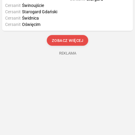
Cersanit
Świnoujście
Cersanit
Starogard Gdański
Cersanit
Świdnica
Cersanit
Oświęcim
ZOBACZ WIĘCEJ
REKLAMA