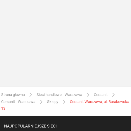
Strona główna
Sieci handlowe - Warszawa
Cersanit
Cersanit - Warszawa
Sklepy
Cersanit Warszawa, ul. Burakowska
13
NAJPOPULARNIEJSZE SIECI