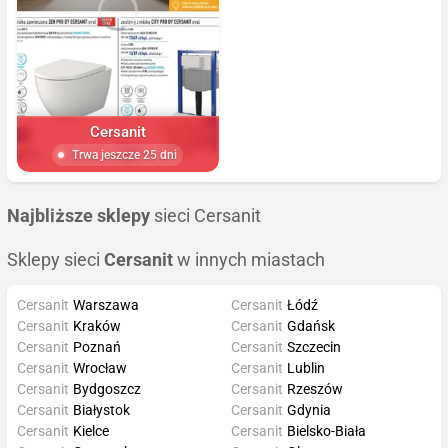
Cersanit
Trwa jeszcze 25 dni
Najbliższe sklepy
sieci Cersanit
Sklepy sieci
Cersanit
w innych miastach
Cersanit
Warszawa
Cersanit
Łódź
Cersanit
Kraków
Cersanit
Gdańsk
Cersanit
Poznań
Cersanit
Szczecin
Cersanit
Wrocław
Cersanit
Lublin
Cersanit
Bydgoszcz
Cersanit
Rzeszów
Cersanit
Białystok
Cersanit
Gdynia
Cersanit
Kielce
Cersanit
Bielsko-Biała