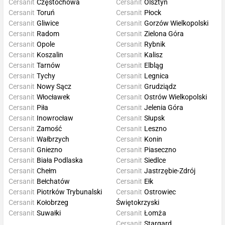
Cersanit
Częstochowa
Cersanit
Olsztyn
Cersanit
Toruń
Cersanit
Płock
Cersanit
Gliwice
Cersanit
Gorzów Wielkopolski
Cersanit
Radom
Cersanit
Zielona Góra
Cersanit
Opole
Cersanit
Rybnik
Cersanit
Koszalin
Cersanit
Kalisz
Cersanit
Tarnów
Cersanit
Elbląg
Cersanit
Tychy
Cersanit
Legnica
Cersanit
Nowy Sącz
Cersanit
Grudziądz
Cersanit
Włocławek
Cersanit
Ostrów Wielkopolski
Cersanit
Piła
Cersanit
Jelenia Góra
Cersanit
Inowrocław
Cersanit
Słupsk
Cersanit
Zamość
Cersanit
Leszno
Cersanit
Wałbrzych
Cersanit
Konin
Cersanit
Gniezno
Cersanit
Piaseczno
Cersanit
Biała Podlaska
Cersanit
Siedlce
Cersanit
Chełm
Cersanit
Jastrzębie-Zdrój
Cersanit
Bełchatów
Cersanit
Ełk
Cersanit
Piotrków Trybunalski
Cersanit
Ostrowiec
Cersanit
Kołobrzeg
Świętokrzyski
Cersanit
Suwałki
Cersanit
Łomża
Cersanit
Stargard