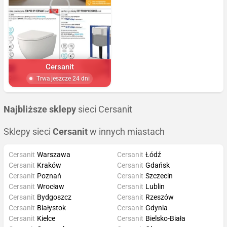
Cersanit
Trwa jeszcze 24 dni
Najbliższe sklepy
sieci Cersanit
Sklepy sieci
Cersanit
w innych miastach
Cersanit
Warszawa
Cersanit
Łódź
Cersanit
Kraków
Cersanit
Gdańsk
Cersanit
Poznań
Cersanit
Szczecin
Cersanit
Wrocław
Cersanit
Lublin
Cersanit
Bydgoszcz
Cersanit
Rzeszów
Cersanit
Białystok
Cersanit
Gdynia
Cersanit
Kielce
Cersanit
Bielsko-Biała