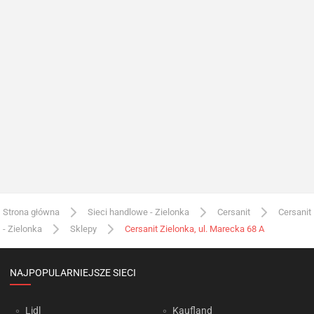
Strona główna
Sieci handlowe - Zielonka
Cersanit
Cersanit
- Zielonka
Sklepy
Cersanit Zielonka, ul. Marecka 68 A
NAJPOPULARNIEJSZE SIECI
Lidl
Kaufland