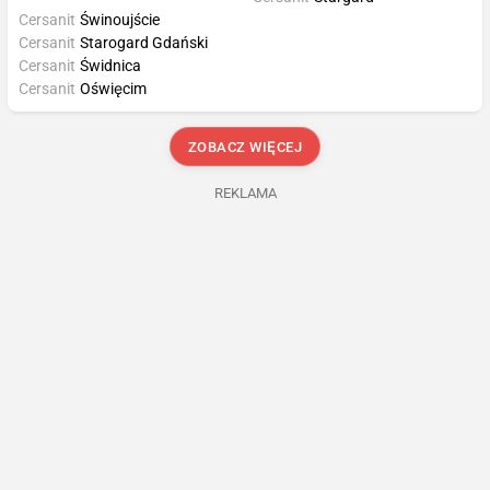
Cersanit
Świnoujście
Cersanit
Starogard Gdański
Cersanit
Świdnica
Cersanit
Oświęcim
ZOBACZ WIĘCEJ
REKLAMA